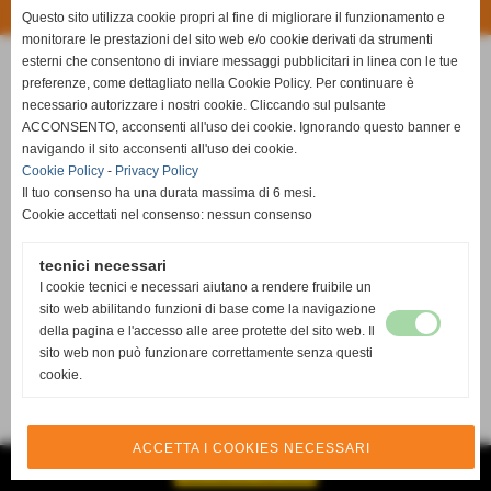
Realizzazione siti web www.sitoper.it
Questo sito utilizza cookie propri al fine di migliorare il funzionamento e
monitorare le prestazioni del sito web e/o cookie derivati da strumenti
esterni che consentono di inviare messaggi pubblicitari in linea con le tue
preferenze, come dettagliato nella Cookie Policy. Per continuare è
necessario autorizzare i nostri cookie. Cliccando sul pulsante
ACCONSENTO, acconsenti all'uso dei cookie. Ignorando questo banner e
navigando il sito acconsenti all'uso dei cookie.
Cookie Policy
-
Privacy Policy
Il tuo consenso ha una durata massima di 6 mesi.
Cookie accettati nel consenso: nessun consenso
tecnici necessari
I cookie tecnici e necessari aiutano a rendere fruibile un
sito web abilitando funzioni di base come la navigazione
della pagina e l'accesso alle aree protette del sito web. Il
sito web non può funzionare correttamente senza questi
cookie.
ACCETTA I COOKIES NECESSARI
GESTISCI IL TUO SITO