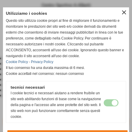
Centro Sportivo A.Alberti
close
Utilizziamo i cookies
XV MEMORIAL LENNA
Questo sito utilizza cookie propri al fine di migliorare il funzionamento e
monitorare le prestazioni del sito web e/o cookie derivati da strumenti
"Uno contro tutti"
esterni che consentono di inviare messaggi pubblicitari in linea con le tue
preferenze, come dettagliato nella Cookie Policy. Per continuare è
Dedicato alla categoria PULCINI2003
necessario autorizzare i nostri cookie. Cliccando sul pulsante
ACCONSENTO, acconsenti all'uso dei cookie. Ignorando questo banner e
navigando il sito acconsenti all'uso dei cookie.
Calcio San Giorgio
Cookie Policy
-
Privacy Policy
ASDSuno FCD
Il tuo consenso ha una durata massima di 6 mesi.
USD Castellanzese
ASD La Biglia
Cookie accettati nel consenso: nessun consenso
GS Mocchetti
USD Pontese
tecnici necessari
AC Vergiate
I cookie tecnici e necessari aiutano a rendere fruibile un
FC Rhodense
sito web abilitando funzioni di base come la navigazione
della pagina e l'accesso alle aree protette del sito web. Il
sito web non può funzionare correttamente senza questi
cookie.
<< precedente
successivo >>